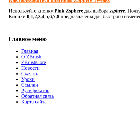
Как пользоваться плагином ZSphere Tweaks
Используйте кнопку
Pink Zsphere
для выбора
zsphere
. Пол
Кнопки
0
,
1
,
2
,
3
,
4
,
5
,
6
,
7
,
8
предназначены для быстрого измене
Главное меню
Главная
О ZBrush
ZBrushCore
Новости
Скачать
Уроки
Ссылки
Русификатор
Обратная связь
Карта сайта