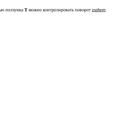
щью ползунка
T
можно контролировать поворот
zsphere
.