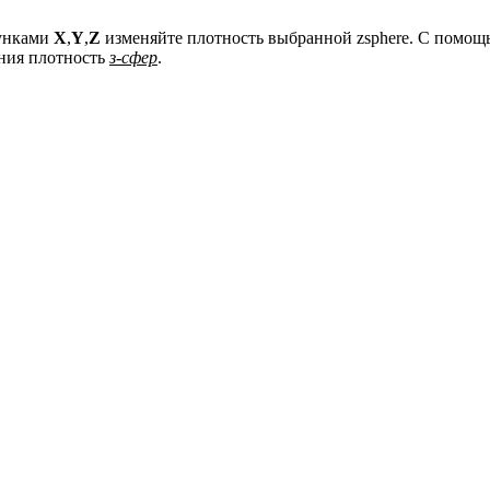
зунками
X
,
Y
,
Z
изменяйте плотность выбранной zsphere. С помо
ния плотность
з-сфер
.