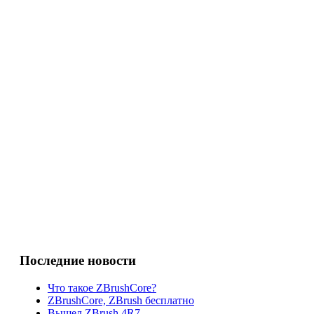
Последние новости
Что такое ZBrushCore?
ZBrushCore, ZBrush бесплатно
Вышел ZBrush 4R7