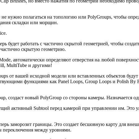
 Clip Brushes, но вместо нажатия по геометрии необходимо пров
 не нужно полагаться на топологию или PolyGroups, чтобы опре
здания складки или морщин.
ice.
еперь будет работать с частично скрытой геометрией, чтобы созда
а частично скрытую геометрию.
Mode, автоматически определяют отверстия на любой поверхност
ill, MultiTube и другими!
ups от вашей исходной модели или вставленных объектов будут
вующими функциями как Panel Loops, Group Loops и Polish By F
oup, создаст новый PolyGroup со стороны камеры. Назначается 
ущий активный Subtool перед камерой при управлении им. Это у
перь заморозит границы. Это создает бесшовную карту для вне
оты переключения между уровнями.