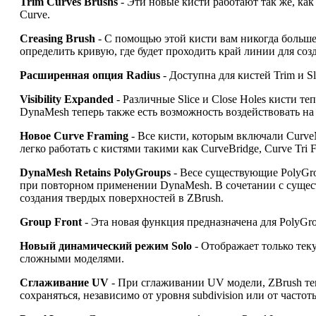
Trim Curves Brushs
- Эти новые кисти работают так же, как
Curve.
Creasing Brush
- С помощью этой кисти вам никогда больше
определить кривую, где будет проходить край линии для со
Расширенная опция Radius
- Доступна для кистей Trim и Sl
Visibility Expanded
- Различные Slice и Close Holes кисти т
DynaMesh теперь также есть возможность воздействовать н
Новое Curve Framing
- Все кисти, которым включали Curve
легко работать с кистями такими как CurveBridge, Curve Tri F
DynaMesh Retains PolyGroups
- Весе существующие PolyGro
при повторном применении DynaMesh. В сочетании с сущест
создания твердых поверхностей в ZBrush.
Group Front
- Эта новая функция предназначена для PolyGr
Новый динамический режим Solo
- Отображает только тек
сложными моделями.
Сглаживание UV
- При сглаживании UV модели, ZBrush те
сохраняться, независимо от уровня subdivision или от част