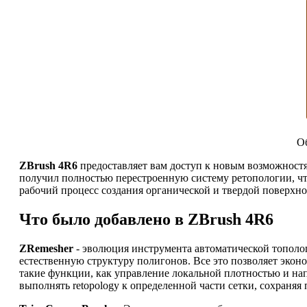
О
ZBrush 4R6
предоставляет вам доступ к новым возможностя
получил полностью перестроенную систему ретопологии, чт
рабочий процесс создания органической и твердой поверхно
Что было добавлено в ZBrush 4R6
ZRemesher
- эволюция инструмента автоматической тополог
естественную структуру полигонов. Все это позволяет эконо
такие функции, как управление локальной плотностью и на
выполнять retopology к определенной части сетки, сохраня