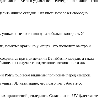
одить линии, ZBrush удаляет всю геометрию вне линии Trim
делить линию складки. Эта кисть позволяет свободно
ть уникальные части или давать больше контроля. У
и, помятые края и PolyGroups. Это позволяет быстро и
 сохранятся при применении DynaMesh к модели, а также
eature, вы получаете потрясающее возможности для
один PolyGroup всем видимым полигонам перед камерой.
лучшает 3D навигацию, что позволяет работать со
шних приложений рендеринга. Сглаживание UV будет также