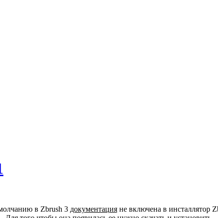
1
молчанию в Zbrush 3
документация
не включена в инсталлятор Zb
Для того чтобы она появилась ее нужно скачать и установить.